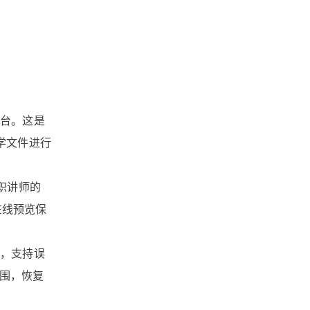
文档版本管理
文档协作
文件跨国传输
文件管理软件
平台。这是
文件管理系统
学文件进行
文件管理平台
文件管理
职讲师的
文件收集
文件安全分发
在线预览保
文件安全
文件备份
站，支持误
围，恢复
文件同步
文件协作