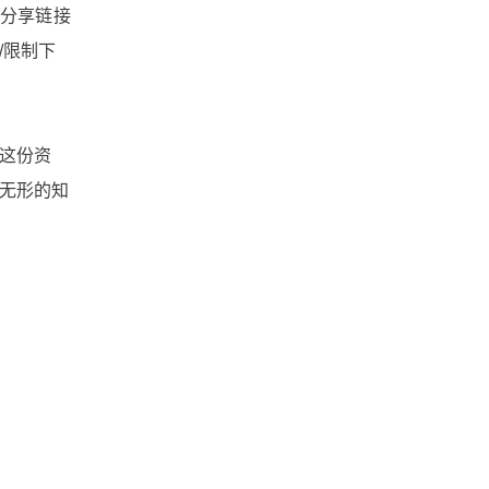
文件共享
数据安全
全分享链接
/限制下
广州文件管理系统
工作底稿电子化管理
这份资
无形的知
实时协作
大文件传输
团队协作
北京文件管理系统
企业网盘
企业文件管理
企业内容管理
企业云盘