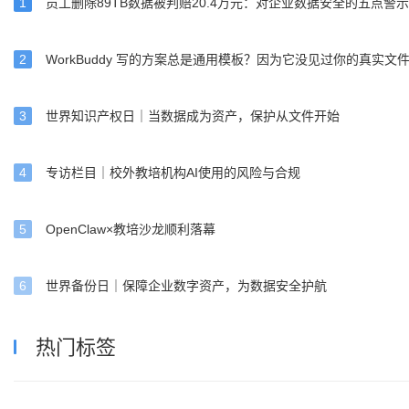
1
员工删除89TB数据被判赔20.4万元：对企业数据安全的五点警示
海量非结构化数据散落：企业如何突破管理困境，释放数据
2
WorkBuddy 写的方案总是通用模板？因为它没见过你的真实文
企业数据正以每两年翻一番的速度爆炸式增长，其中非结构化数据
80%。
3
世界知识产权日｜当数据成为资产，保护从文件开始
数据安全
非结构化数据管理
2025/08/26
企业非结构化数据：海量“混沌”中如何挖掘价值与破局？
4
专访栏目｜校外教培机构AI使用的风险与合规
企业在非结构化数据管理中面临的挑战，本质是技术能力与战略布
后。
5
OpenClaw×教培沙龙顺利落幕
数据安全
非结构化数据管理
2025/08/26
6
世界备份日｜保障企业数字资产，为数据安全护航
热门标签