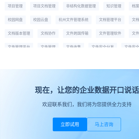
项目管理
项目文档管理
非结构化数据管理
知识管理
档
校园网盘
校园云盘
杭州文件管理系统
文档管理平台
文
文档版本管理
文档协作
文件跨国传输
文件管理软件
文
文件管理平台
文件管理
文件收集
文件安全分发
文件安
文件备份
文件同步
文件协作
文件共享
数据安全
广州文件管理系统
工作底稿电子化管理
实时协作
大文件传输
北京文件管理系统
现在，让您的企业数据开口说话
企业网盘
企业文件管理
企业内容管理
企业云服务存储平台
企业云储存
企业为什么要做文件管理
云
欢迎联系我们，我们将为您提供全力支持
云同步
上海文件管理系统
立即试用
马上咨询