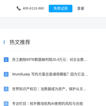
免费试用
登录
400-6110-860
热文推荐
员工删除89TB数据被判赔20.4万元：对企业数据安全的五点警示
1
WorkBuddy 写的方案总是通用模板？因为它没见过你的真实文件
2
世界知识产权日｜当数据成为资产，保护从文件开始
3
专访栏目｜校外教培机构AI使用的风险与合规
4