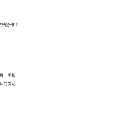
文档版本管理
文档协作
文件跨国传输
与文档协作工
文件管理软件
文件管理系统
文件管理平台
文件管理
机、平板
文件收集
文件安全分发
队的灵活
文件安全
文件备份
文件同步
文件协作