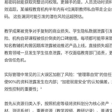
易密码就能获取完整访问权限。更棘手的是，人员流动时资
效追踪，某编程教育机构半年内有4位离职教师私自带走企业
码。 这些漏洞可能引发的潜在风险远超预估。
教学成果被竞争对手复制的商业损失、学生隐私数据泄露引
险、机构自研课程被低价倒卖的口碑崩塌，每项都可能带来
知名教辅机构曾因题库泄露被迫推迟产品上线，直接损失超
教育领域一旦发生学生信息泄露，不仅面临教育部门追责，
会信任危机。
实际管理中常见的三大误区加剧了风险：“管理靠自觉”的信
使90%的资料泄露发生在内部；“加密就是安全”的认知偏差
效性控制的重要性；“
首先从资源归类入手，按照机密等级将资料划分为核心资产
材、测评系统）、重要资源（教学视频、教研记录）、普通