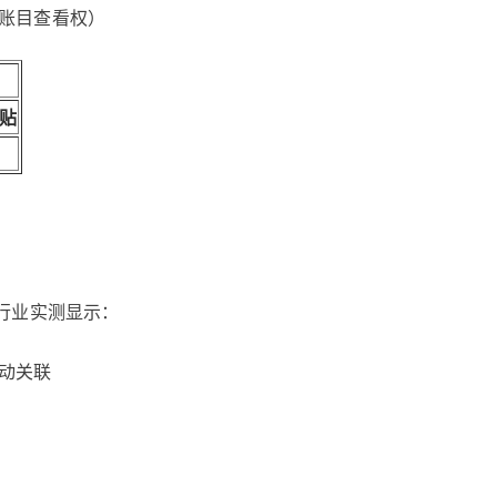
账目查看权）
贴
行业实测显示：
动关联