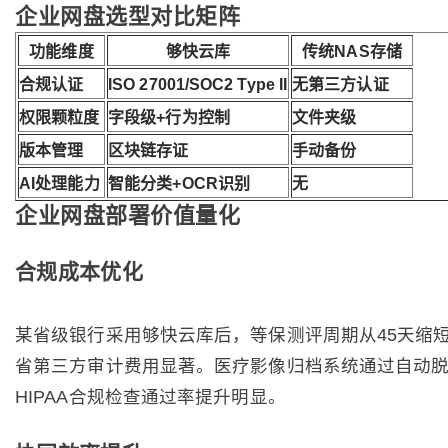
企业网盘选型对比矩阵
功能维度
够快云库
传统NAS存储
合规认证
ISO 27001/SOC2 Type II
无第三方认证
权限颗粒度
字段级+行为控制
文件夹级
版本管理
区块链存证
手动备份
AI处理能力
智能分类+OCR识别
无
企业网盘部署价值量化
合规成本优化
某省级银行采用够快云库后，等保测评周期从45天缩短
省第三方审计费用显著。医疗影像归档系统通过自动
HIPAA合规检查通过率提升明显。