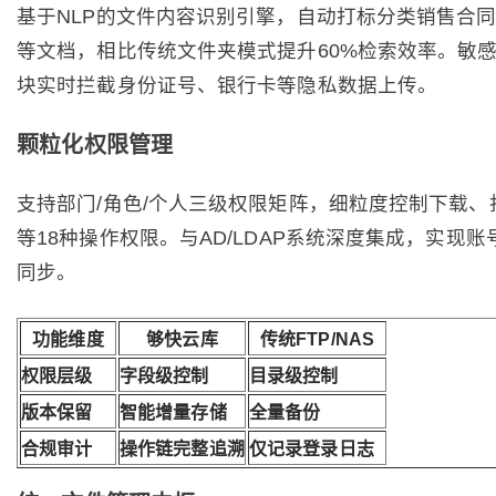
基于NLP的文件内容识别引擎，自动打标分类销售合
等文档，相比传统文件夹模式提升60%检索效率。敏
块实时拦截身份证号、银行卡等隐私数据上传。
颗粒化权限管理
支持部门/角色/个人三级权限矩阵，细粒度控制下载、
等18种操作权限。与AD/LDAP系统深度集成，实现
同步。
功能维度
够快云库
传统FTP/NAS
权限层级
字段级控制
目录级控制
版本保留
智能增量存储
全量备份
合规审计
操作链完整追溯
仅记录登录日志