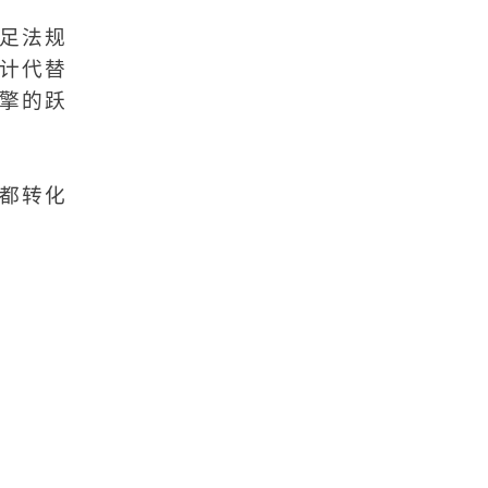
文件共享
数据安全
足法规
计代替
广州文件管理系统
擎的跃
工作底稿电子化管理
实时协作
大文件传输
都转化
团队协作
北京文件管理系统
企业网盘
企业文件管理
企业内容管理
企业云盘