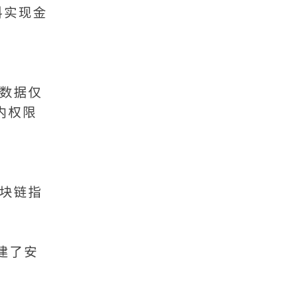
料实现金
文档版本管理
文档协作
文件跨国传输
文件管理软件
数据仅
内权限
文件管理系统
文件管理平台
文件管理
块链指
文件收集
文件安全分发
文件安全
文件备份
建了安
文件同步
文件协作