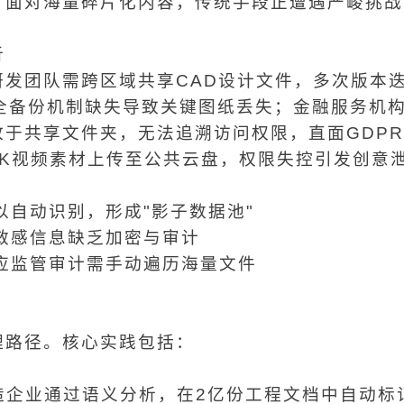
，面对海量碎片化内容，传统手段正遭遇严峻挑战
析
发团队需跨区域共享CAD设计文件，多次版本
全备份机制缺失导致关键图纸丢失；金融服务机
于共享文件夹，无法追溯访问权限，直面GDP
K视频素材上传至公共云盘，权限失控引发创意
：
以自动识别，形成"影子数据池"
，敏感信息缺乏加密与审计
响应监管审计需手动遍历海量文件
理路径。核心实践包括：
造企业通过语义分析，在2亿份工程文档中自动标记