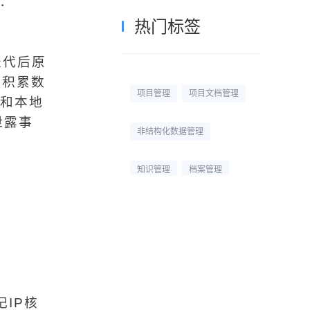
：
热门标签
迭代后原
构积累数
项目管理
项目文档管理
R和本地
泄露事
非结构化数据管理
知识管理
档案管理
校园网盘
校园云盘
杭州文件管理系统
文档管理平台
文档管理
IP核