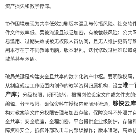
资产损失和教学停滞。
协作困境表现为共享低效加剧版本混乱与传播风险。社交软
件文件效率低、易被淹没且缺乏加密，有被截获风险；公共
易滥用、过期失效或被无权限人员访问，且无人维护更新导
副本存在于不同教师电脑，版本混乱，迭代修改过程难以追
散落甚至矛盾。
破局关键是构建安全且共享的数字化资产中枢。要明确权属
唯一
从制度规定工作范围内创作的教学资料归属机构，设立
产库；
分级权限，闭环流转，根据岗位设定文件或文件夹的
够快云库
编辑、分享权限，确保资料在授权内部闭环流通，
构对教案等文件分权限管理与加密存储，保障资料不外泄并
全共享；安全底座，全程加密，平台提供企业级防护，存储
障资料安全，抵御外部攻击与内部误操作；版本追溯，高效