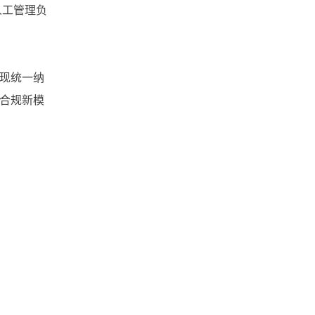
企业云服务存储平台
人工管理负
企业云储存
现统一纳
企业为什么要做文件管理
合规新模
云存储
云同步
上海文件管理系统