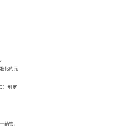
文档版本管理
文档协作
文件跨国传输
文件管理软件
文件管理系统
。
准化的元
文件管理平台
文件管理
文件收集
文件安全分发
C）制定
文件安全
文件备份
文件同步
文件协作
一纳管，