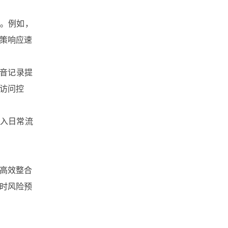
文档版本管理
文档协作
源。例如，
文件跨国传输
决策响应速
文件管理软件
语音记录提
访问控
文件管理系统
融入日常流
文件管理平台
文件管理
文件收集
文件安全分发
高效整合
文件安全
文件备份
时风险预
文件同步
文件协作