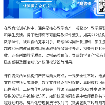
在教育培训机构中，课件是核心教学资产，凝聚多年教学经
和学生反馈。骨干教师离职可能导致课件流失，如某K12机
数学课件，被泄露给竞争对手，造成课程同质化加剧、学生
超过30%的教育机构因离职教师导致课件外泄，损失高达10
收，还会削弱教学质量、动摇品牌价值，导致教学资产“私有
链条断裂及面临知识产权侵权诉讼等后果。
课件流失凸显机构资产管理两大痛点。一是安全性不足，纸
文件易被拷贝或遗失，数字文件缺乏加密保护，离职教师可
出售资料。二是协作机制缺失，教师间靠邮件或U盘共享课
导致关键资料被越权访问，如跨校区协同备课中教师误删共
程规划归零。碎片化管理耗费行政时间（教务团队平均每月花