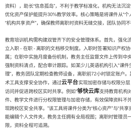
资料），助长“信息孤岛”，不利于教学标准化，机构无法沉
优化资产保护能提升30%教学效率。核心策略是将课件从“个
“机构共享资产”，确保教师离职时资料无缝交接，团队协同不
教育培训机构需构建双管齐下的安全管理体系。首先，强化
立入职 - 在职 - 离职的文档移交制度。入职时签署知识产权
属；在职中实施月度备份机制，教务主任监督文件上传到中
强制资料清点，配合审计跟踪。如某少儿英语机构引入“课件
理”，教务团队定期检查教师设备，离职前72小时锁定账户。
云平台
术工具支撑安全协作，通过
实现加密存储与权限分层
够快云库
访问并促进跨校区实时共享。例如“
支持教育机构
件、教学文件进行分权限管理与加密存储，有效保障资料不
现跨校区安全共享。”该工具将课件分类为“核心资产”与“共享
能编辑个人文件夹，教务主任拥有全局视图；离职时管理员
限，资料全程可追溯。