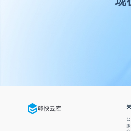
现
够快云库
公
服