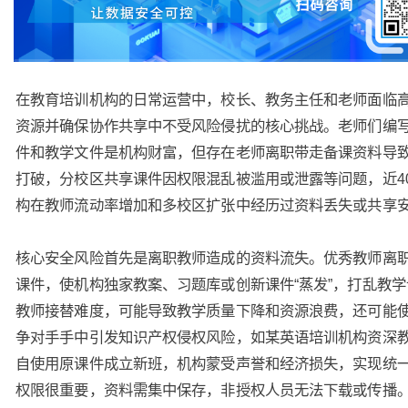
在教育培训机构的日常运营中，校长、教务主任和老师面临
资源并确保协作共享中不受风险侵扰的核心挑战。老师们编
件和教学文件是机构财富，但存在老师离职带走备课资料导
打破，分校区共享课件因权限混乱被滥用或泄露等问题，近4
构在教师流动率增加和多校区扩张中经历过资料丢失或共享
核心安全风险首先是离职教师造成的资料流失。优秀教师离
课件，使机构独家教案、习题库或创新课件“蒸发”，打乱教
教师接替难度，可能导致教学质量下降和资源浪费，还可能
争对手手中引发知识产权侵权风险，如某英语培训机构资深
自使用原课件成立新班，机构蒙受声誉和经济损失，实现统
权限很重要，资料需集中保存，非授权人员无法下载或传播