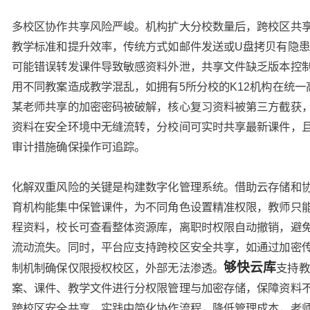
多校区协作共享风险严峻。机构扩大分校数量后，跨校区共
教学标准和提升效率，传统方式如邮件发送或U盘拷贝有隐
可能错误转发课件导致敏感资料外泄，共享文件缺乏版本控
用不同教案造成教学混乱，如拥有5所分校的K12机构在统一
某老师共享的加密密码被破解，核心复习资料被第三方截获
资料在安全环境中无缝流转，分校间可实时共享最新课件，
审计措施确保操作可追踪。
化解双重风险的关键是构建数字化管理系统。借助云存储和
育机构能集中保管课件，为不同角色设置精准权限，教师只
程资料，校长可查看整体资源库，离职时权限自动撤销，避
流动流失。同时，平台应支持跨校区安全共享，如通过加密
够快云库
制机制确保仅限授权校区，外部无法渗透。
支持教
案、课件、教学文件进行分权限管理与加密存储，保障资料
跨校区安全共享，实践中简化协作流程，降低管理成本，老