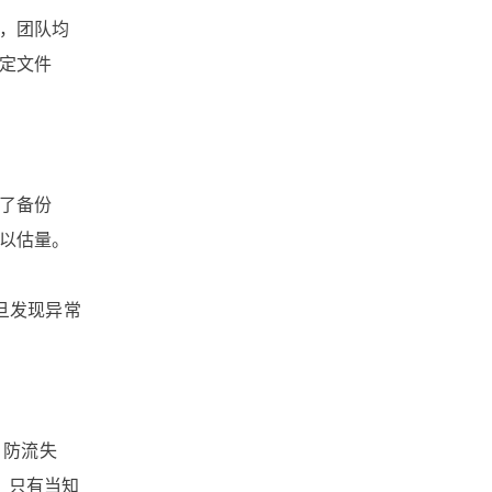
文档版本管理
文档协作
，团队均
定文件
文件跨国传输
文件管理软件
文件管理系统
了备份
以估量。
文件管理平台
文件管理
旦发现异常
文件收集
文件安全分发
文件安全
文件备份
文件同步
文件协作
。防流失
。只有当知