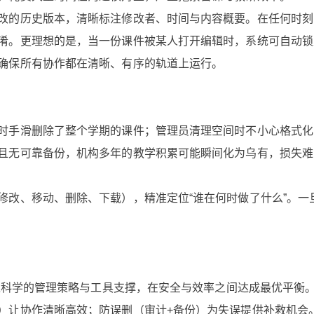
改的历史版本，清晰标注修改者、时间与内容概要。在任何时刻
淆。更理想的是，当一份课件被某人打开编辑时，系统可自动锁
确保所有协作都在清晰、有序的轨道上运行。
时手滑删除了整个学期的课件；管理员清理空间时不小心格式化
且无可靠备份，机构多年的教学积累可能瞬间化为乌有，损失难
修改、移动、删除、下载），精准定位“谁在何时做了什么”。一
通过科学的管理策略与工具支撑，在安全与效率之间达成最优平衡
）让协作清晰高效；防误删（审计+备份）为失误提供补救机会