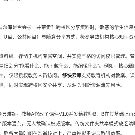
试题库是否会被一并带走？跨校区分享资料时，敏感的学生信息
、U盘、公共网盘）与随意分享方式，极易导致机构核心知识资
资料统一存储于机构专属空间，并实施严格的访问权限管理。管
精细划分“能看什么、能下载什么、能编辑什么”。例如，核心题
件，仅限授权教务人员访问。
够快云库
支持教育机构对教案、课
泄，同时实现跨校区安全共享，从源头阻断资源流失风险。
典难题。教师A修改了课件V1.0并发给教师B，B在其基础上再
.最终多个版本混杂，无人敢确认权威版本。传统文件夹共享模式缺乏
，耗费大量时间在沟通核对上，严重拖累备课与教研效率。