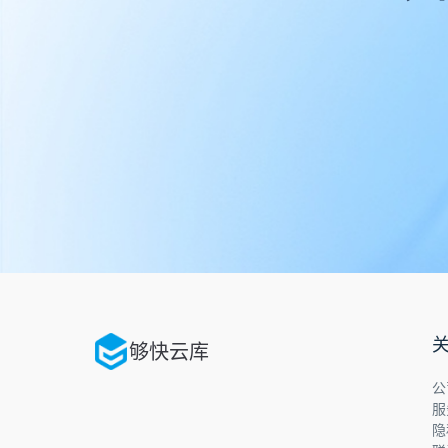
够快云库
公
服
隐