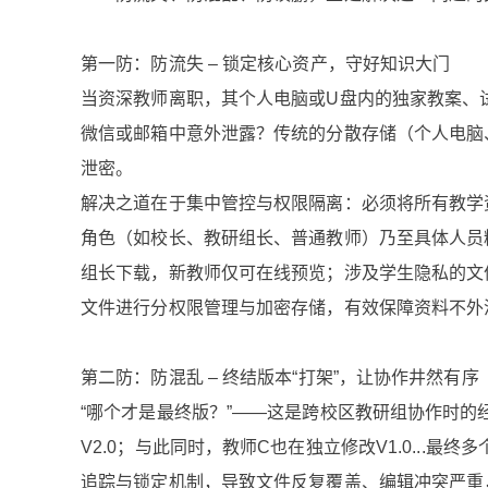
第一防：防流失 – 锁定核心资产，守好知识大门
当资深教师离职，其个人电脑或U盘内的独家教案、
微信或邮箱中意外泄露？传统的分散存储（个人电脑
泄密。
解决之道在于集中管控与权限隔离：必须将所有教学
角色（如校长、教研组长、普通教师）乃至具体人员
组长下载，新教师仅可在线预览；涉及学生隐私的文
文件进行分权限管理与加密存储，有效保障资料不外
第二防：防混乱 – 终结版本“打架”，让协作井然有序
“哪个才是最终版？”——这是跨校区教研组协作时的经
V2.0；与此同时，教师C也在独立修改V1.0..
追踪与锁定机制，导致文件反复覆盖、编辑冲突严重