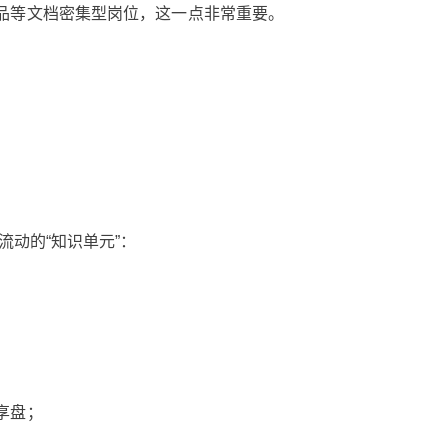
品等文档密集型岗位，这一点非常重要。
流动的“知识单元”：
；
享盘；