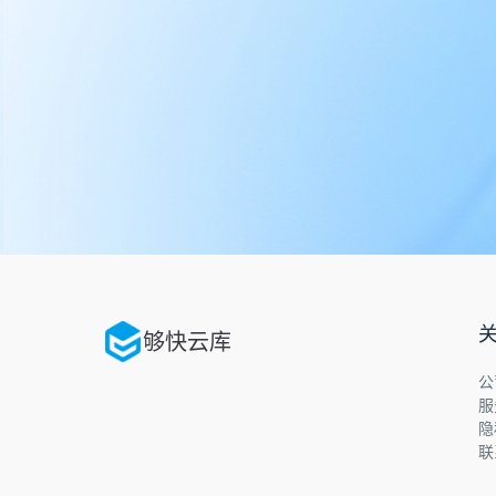
够快云库
公
服
隐
联