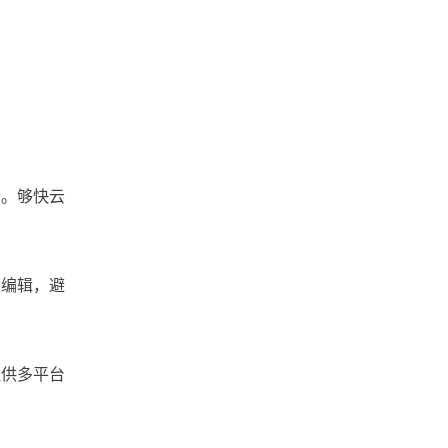
文档版本管理
文档协作
文件跨国传输
文件管理软件
文件管理系统
全。够快云
文件管理平台
文件管理
同编辑，避
文件收集
文件安全分发
文件安全
文件备份
提供多平台
文件同步
文件协作