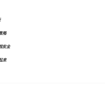
析
策略
视安全
起来