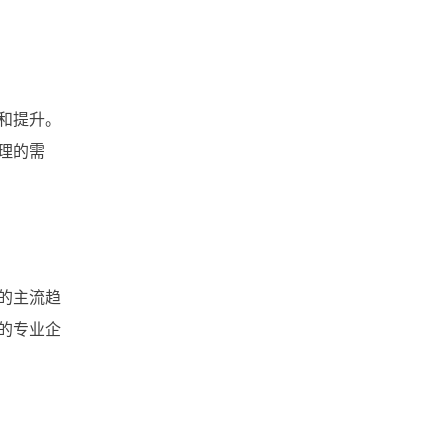
企业云服务存储平台
企业云储存
企业为什么要做文件管理
和提升。
理的需
云存储
云同步
上海文件管理系统
的主流趋
的专业企