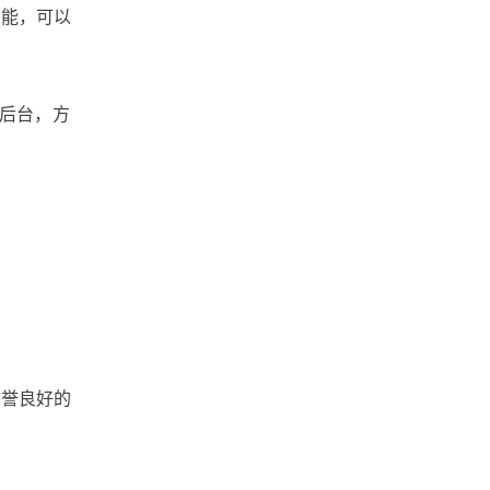
文件共享
数据安全
功能，可以
广州文件管理系统
理后台，方
工作底稿电子化管理
实时协作
大文件传输
团队协作
北京文件管理系统
企业网盘
企业文件管理
信誉良好的
企业内容管理
企业云盘