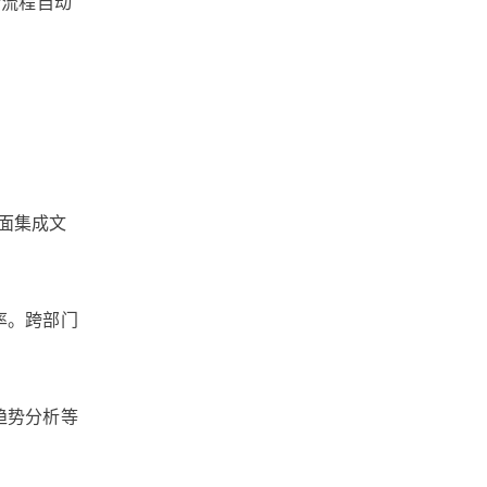
合流程自动
文档版本管理
文档协作
文件跨国传输
文件管理软件
文件管理系统
面集成文
文件管理平台
文件管理
文件收集
文件安全分发
率。跨部门
文件安全
文件备份
趋势分析等
文件同步
文件协作