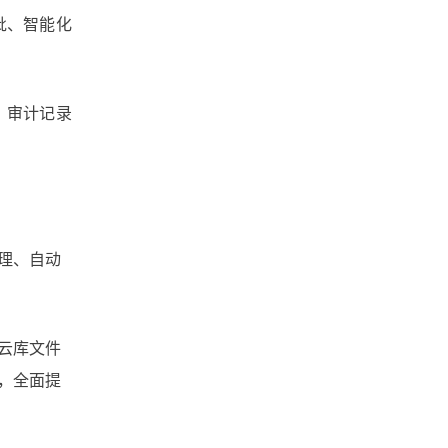
文件共享
数据安全
批、智能化
广州文件管理系统
、审计记录
工作底稿电子化管理
实时协作
大文件传输
团队协作
理、自动
北京文件管理系统
企业网盘
企业文件管理
云库文件
，全面提
企业内容管理
企业云盘