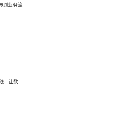
文件共享
数据安全
与到业务流
广州文件管理系统
工作底稿电子化管理
实时协作
大文件传输
团队协作
线，让数
北京文件管理系统
企业网盘
企业文件管理
企业内容管理
企业云盘