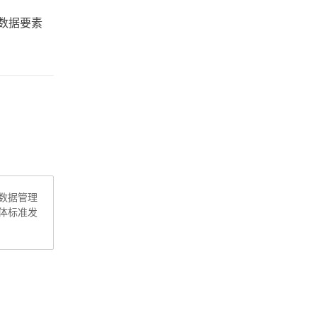
企业云服务存储平台
数据要素
企业云储存
企业为什么要做文件管理
云存储
云同步
上海文件管理系统
数据管理
体标准发