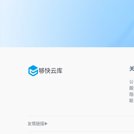
够快云库
公
服
隐
联
友情链接
▶