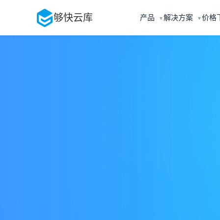
够快云库
产品
解决方案
价格
▼
▼