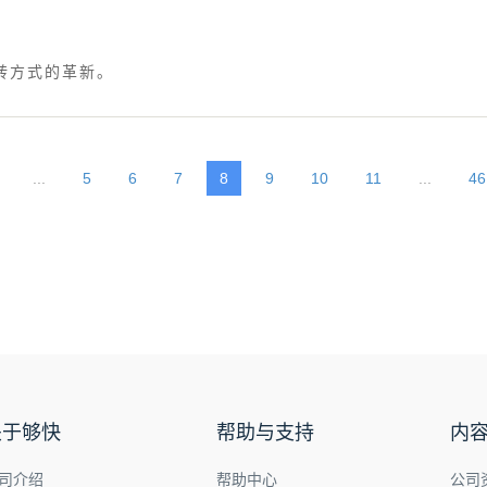
转方式的革新。
...
5
6
7
8
9
10
11
...
46
关于够快
帮助与支持
内
司介绍
帮助中心
公司