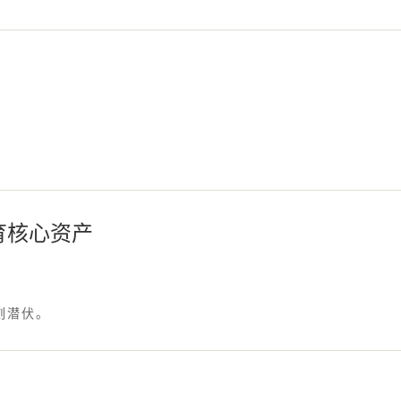
育核心资产
刻潜伏。