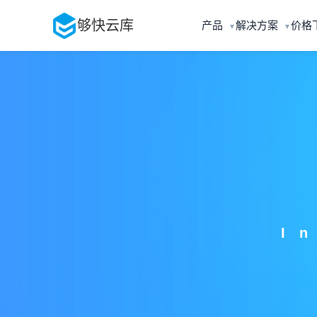
够快云库
产品
解决方案
价格
▼
▼
I